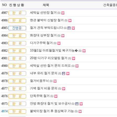
NO
진 행 상 황 제목
건축물종
세탁실 선반장 철거
4987
(1)
현관 붙박이 신발장 철거
4986
(1)
철거 견적 부탁드립니다
4985
(1)
화장대 상부장 철거
4984
(1)
다가구주택 철거
4983
(1)
10월1일 아트월철거및 복구가능�
4982
(1)
20평 다가구 리모델링 철거
4981
(1)
세탁실 선반 철거 문의 드려요
4980
(1)
내부 유리 철거 문의
4979
(1)
철거비용무늬
4978
(1)
가벽 철거 비용 문의
4977
(1)
단독주택 철거
4976
(1)
안방 화장대 철거 및 보수공사
4975
(1)
붙박이장 철거 후 원상복구 가능
4974
(1)