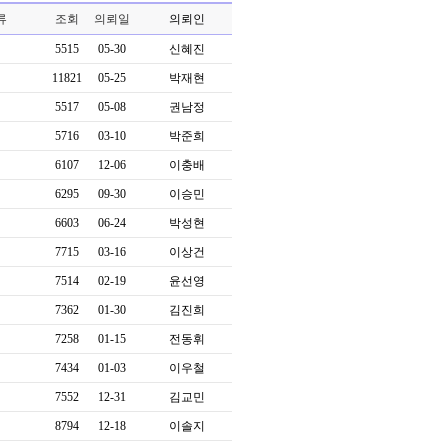
류
조회
의뢰일
의뢰인
5515
05-30
신혜진
11821
05-25
박재현
5517
05-08
권남정
5716
03-10
박준희
6107
12-06
이충배
6295
09-30
이승민
6603
06-24
박성현
7715
03-16
이상건
7514
02-19
윤선영
7362
01-30
김진희
7258
01-15
전동휘
7434
01-03
이우철
7552
12-31
김교민
8794
12-18
이솔지